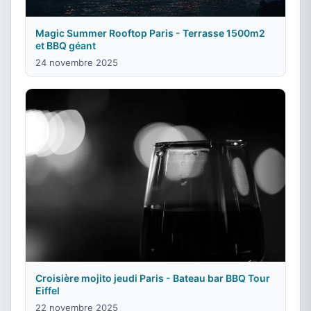
Magic Summer Rooftop Paris - Terrasse 1500m2
et BBQ géant
24 novembre 2025
Croisière mojito jeudi Paris - Bateau bar BBQ Tour
Eiffel
22 novembre 2025