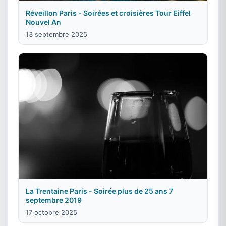
Réveillon Paris - Soirées et croisières Tour Eiffel
Nouvel An
13 septembre 2025
La Trentaine Paris - Soirée plus de 25 ans 7
septembre 2019
17 octobre 2025