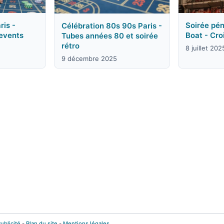
ris -
Soirée pén
Célébration 80s 90s Paris -
 events
Boat - Cro
Tubes années 80 et soirée
rétro
8 juillet 202
9 décembre 2025
ublicité
-
Plan du site
-
Mentions légales