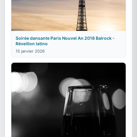
Soirée dansante Paris Nouvel An 2018 Balrock -
Réveillon latino
15 janvier 2026