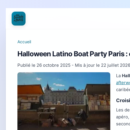
Accueil
Halloween Latino Boat Party Paris : 
Publié le
26 octobre 2025
- Mis à jour le
22 juillet 202
La
Hal
afterw
caribé
Crois
Les de
apéro,
second