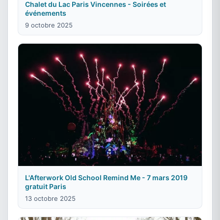
Chalet du Lac Paris Vincennes - Soirées et
événements
9 octobre 2025
L'Afterwork Old School Remind Me - 7 mars 2019
gratuit Paris
13 octobre 2025