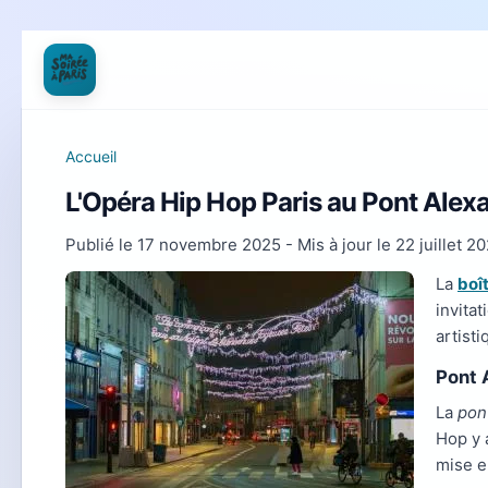
Accueil
L'Opéra Hip Hop Paris au Pont Alexan
Publié le
17 novembre 2025
- Mis à jour le
22 juillet 2
La
boî
invita
artist
Pont 
La
pon
Hop y 
mise e