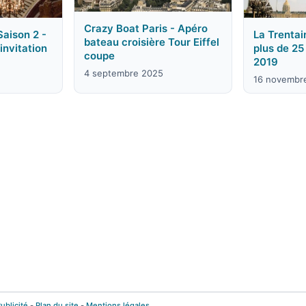
Crazy Boat Paris - Apéro
Saison 2 -
La Trentai
bateau croisière Tour Eiffel
invitation
plus de 2
coupe
2019
4 septembre 2025
16 novembr
ublicité
-
Plan du site
-
Mentions légales